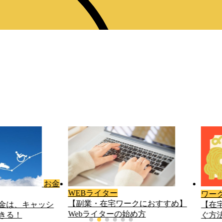
在宅
ワーク
ママ
クにおすすめ】
【在宅ワークで月5万円】本気で稼
ワー
め方
ぐ方法をステップ順に解説...
マが