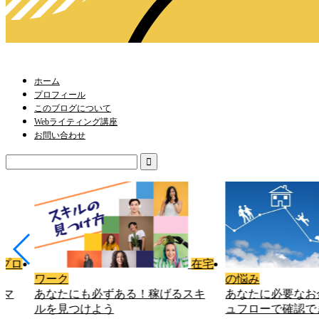
ホーム
プロフィール
このブログについて
Webライティング講座
お問い合わせ
在宅
お金
WEBライター
の悩み
【副業・在宅ワー
スキ
あなたに必要なお金は、キャッシ
Webライターの始
ュフローで確認できる！